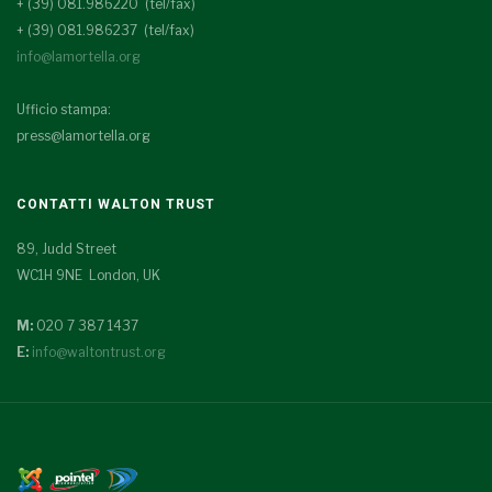
+ (39) 081.986220 (tel/fax)
+ (39) 081.986237 (tel/fax)
info@lamortella.org
Ufficio stampa:
press@lamortella.org
CONTATTI WALTON TRUST
89, Judd Street
WC1H 9NE London, UK
M:
020 7 387 1437
E:
info@waltontrust.org