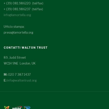
+ (39) 081.986220 (tel/fax)
+ (39) 081.986237 (tel/fax)
info@lamortella.org
Ufficio stampa:
press@lamortella.org
CONTATTI WALTON TRUST
89, Judd Street
WC1H 9NE London, UK
M:
020 7 387 1437
E:
info@waltontrust.org