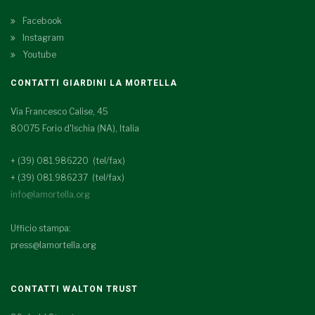
Facebook
Instagram
Youtube
CONTATTI GIARDINI LA MORTELLA
Via Francesco Calise, 45
80075 Forio d'Ischia (NA), Italia
+ (39) 081.986220 (tel/fax)
+ (39) 081.986237 (tel/fax)
info@lamortella.org
Ufficio stampa:
press@lamortella.org
CONTATTI WALTON TRUST