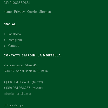
C.F.: 91001880631
Home
-
Privacy
-
Cookie
-
Sitemap
SOCIAL
Facebook
Instagram
Youtube
CONTATTI GIARDINI LA MORTELLA
Via Francesco Calise, 45
80075 Forio d'Ischia (NA), Italia
+ (39) 081.986220 (tel/fax)
+ (39) 081.986237 (tel/fax)
info@lamortella.org
Ufficio stampa: