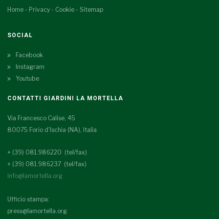
Home
-
Privacy
-
Cookie
-
Sitemap
SOCIAL
Facebook
Instagram
Youtube
CONTATTI GIARDINI LA MORTELLA
Via Francesco Calise, 45
80075 Forio d'Ischia (NA), Italia
+ (39) 081.986220 (tel/fax)
+ (39) 081.986237 (tel/fax)
info@lamortella.org
Ufficio stampa:
press@lamortella.org