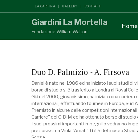
LA CARTINA
GALLERY
CONTATTI
Giardini La Mortella
Home
Fondazione William Walton
Duo D. Palmizio - A. Firsova
Daniel è nato nel 1986 ed ha iniziato i suoi studi di 
borsa di studio si è trasferito a Londra al Royal Col
Già nel 2000, giovanissimo, ha iniziato una carriera c
internazionali, effettuando tournèe in Europa, Sud Am
Premiato in alcune delle competizioni internazionali 
Carriere" del CIDIM ed ha ottenuto borse di studio d
I suoi prossimi importanti impegni lo vedranno impeg
preziosissima Viola "Amati" 1615 del museo Stradivar
Scozia.