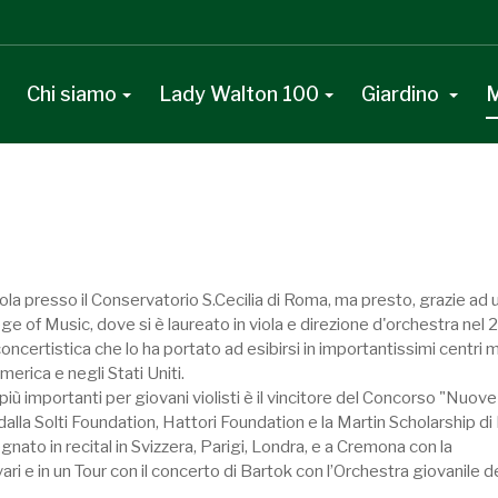
Chi siamo
Lady Walton 100
Giardino
M
viola presso il Conservatorio S.Cecilia di Roma, ma presto, grazie ad 
lege of Music, dove si è laureato in viola e direzione d'orchestra nel
oncertistica che lo ha portato ad esibirsi in importantissimi centri m
erica e negli Stati Uniti.
più importanti per giovani violisti è il vincitore del Concorso "Nuove
alla Solti Foundation, Hattori Foundation e la Martin Scholarship di
nato in recital in Svizzera, Parigi, Londra, e a Cremona con la
i e in un Tour con il concerto di Bartok con l’Orchestra giovanile de