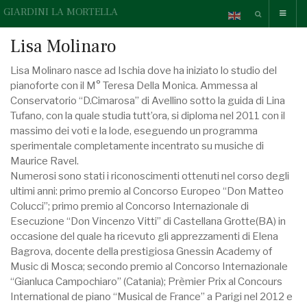
GIARDINI LA MORTELLA
Lisa Molinaro
Lisa Molinaro nasce ad Ischia dove ha iniziato lo studio del
pianoforte con il M° Teresa Della Monica. Ammessa al
Conservatorio “D.Cimarosa” di Avellino sotto la guida di Lina
Tufano, con la quale studia tutt’ora, si diploma nel 2011 con il
massimo dei voti e la lode, eseguendo un programma
sperimentale completamente incentrato su musiche di
Maurice Ravel.
Numerosi sono stati i riconoscimenti ottenuti nel corso degli
ultimi anni: primo premio al Concorso Europeo “Don Matteo
Colucci”; primo premio al Concorso Internazionale di
Esecuzione “Don Vincenzo Vitti” di Castellana Grotte(BA) in
occasione del quale ha ricevuto gli apprezzamenti di Elena
Bagrova, docente della prestigiosa Gnessin Academy of
Music di Mosca; secondo premio al Concorso Internazionale
“Gianluca Campochiaro” (Catania); Prèmier Prix al Concours
International de piano “Musical de France” a Parigi nel 2012 e