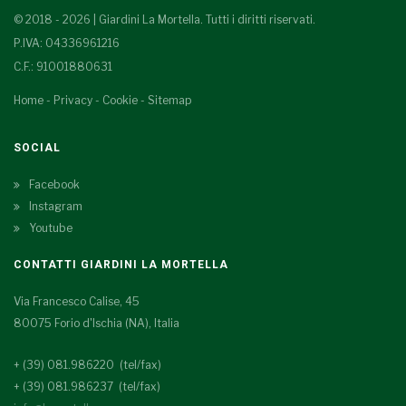
© 2018 - 2026 | Giardini La Mortella. Tutti i diritti riservati.
P.IVA: 04336961216
C.F.: 91001880631
Home
-
Privacy
-
Cookie
-
Sitemap
SOCIAL
Facebook
Instagram
Youtube
CONTATTI GIARDINI LA MORTELLA
Via Francesco Calise, 45
80075 Forio d'Ischia (NA), Italia
+ (39) 081.986220 (tel/fax)
+ (39) 081.986237 (tel/fax)