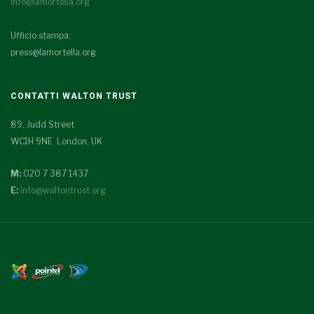
info@lamortella.org
Ufficio stampa:
press@lamortella.org
CONTATTI WALTON TRUST
89, Judd Street
WC1H 9NE London, UK
M:
020 7 387 1437
E:
info@waltontrust.org