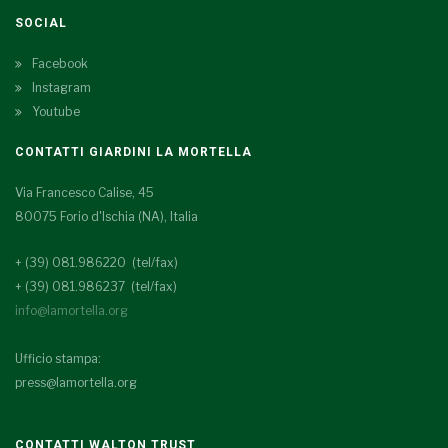
SOCIAL
Facebook
Instagram
Youtube
CONTATTI GIARDINI LA MORTELLA
Via Francesco Calise, 45
80075 Forio d'Ischia (NA), Italia
+ (39) 081.986220 (tel/fax)
+ (39) 081.986237 (tel/fax)
info@lamortella.org
Ufficio stampa:
press@lamortella.org
CONTATTI WALTON TRUST