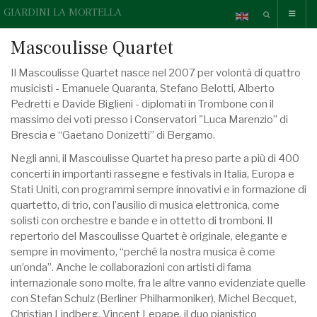
GIARDINI LA MORTELLA
Mascoulisse Quartet
Il Mascoulisse Quartet nasce nel 2007 per volontà di quattro
musicisti - Emanuele Quaranta, Stefano Belotti, Alberto
Pedretti e Davide Biglieni - diplomati in Trombone con il
massimo dei voti presso i Conservatori "Luca Marenzio” di
Brescia e “Gaetano Donizetti” di Bergamo.
Negli anni, il Mascoulisse Quartet ha preso parte a più di 400
concerti in importanti rassegne e festivals in Italia, Europa e
Stati Uniti, con programmi sempre innovativi e in formazione di
quartetto, di trio, con l’ausilio di musica elettronica, come
solisti con orchestre e bande e in ottetto di tromboni. Il
repertorio del Mascoulisse Quartet è originale, elegante e
sempre in movimento, “perché la nostra musica è come
un’onda”. Anche le collaborazioni con artisti di fama
internazionale sono molte, fra le altre vanno evidenziate quelle
con Stefan Schulz (Berliner Philharmoniker), Michel Becquet,
Christian Lindberg, Vincent Lepape, il duo pianistico