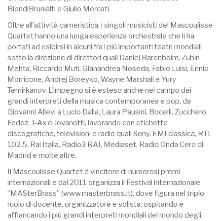
BiondiBrunialti e Giulio Mercati.
Oltre all’attività cameristica, i singoli musicisti del Mascoulisse
Quartet hanno una lunga esperienza orchestrale che li ha
portati ad esibirsi in alcuni fra i più importanti teatri mondiali
sotto la direzione di direttori quali Daniel Barenboim, Zubin
Mehta, Riccardo Muti, Gianandrea Noseda, Fabio Luisi, Ennio
Morricone, Andrej Boreyko, Wayne Marshall e Yury
Temirkanov. L'impegno si è esteso anche nel campo dei
grandi interpreti della musica contemporanea e pop, da
Giovanni Allevi a Lucio Dalla, Laura Pausini, Bocelli, Zucchero,
Fedez, J-Ax e Jovanotti, lavorando con etichette
discografiche, televisioni e radio quali Sony, EMI classica, RTL
102.5, Rai Italia, Radio3 RAI, Mediaset, Radio Onda Cero di
Madrid e molte altre.
Il Mascoulisse Quartet è vincitore di numerosi premi
internazionali e dal 2011 organizza il Festival internazionale
”MASterBrass” (www.masterbrass.it), dove figura nel triplo
ruolo di docente, organizzatore e solista, ospitando e
affiancando i più grandi interpreti mondiali del mondo degli