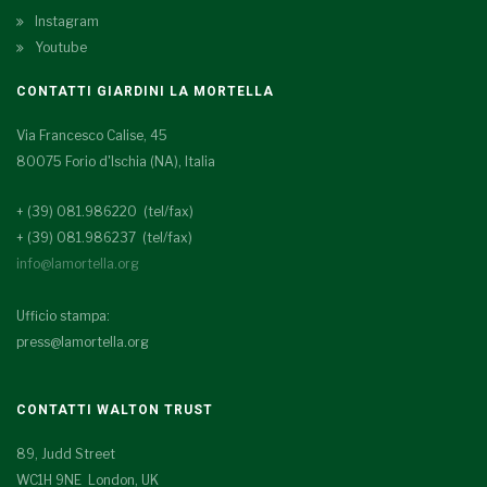
Instagram
Youtube
CONTATTI GIARDINI LA MORTELLA
Via Francesco Calise, 45
80075 Forio d'Ischia (NA), Italia
+ (39) 081.986220 (tel/fax)
+ (39) 081.986237 (tel/fax)
info@lamortella.org
Ufficio stampa:
press@lamortella.org
CONTATTI WALTON TRUST
89, Judd Street
WC1H 9NE London, UK