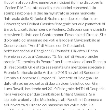
Il duo ha al suo attivo numerose incisioni: il primo disco per la
“Fenice D.M.” e stato accolto con unanimi consensi dalla
stampa nazionale. Il duo ha registrato in prima mondiale
l’integrale delle Sinfonie di Brahms per due pianoforti per
Universal; per Brilliant Classics l’integrale per due pianoforti di
Barto k, Ligeti, Scho nberg e Poulenc. Collabora come pianista
e clavicembalista con il ContempoartEnsemble di Firenze. Si e
diplomato col massimo dei voti e la lode in Clavicembalo al
Conservatorio “Verdi” di Milano con D. Costantini,
perfezionandosi a Parigi con C. Rousset. Ha vinto il Primo
Premio assoluto al Concorso “G. Gambi” di Pesaro, anche
premio “Domenico da Pesaro” per l’esecuzione di una Toccata
di Frescobaldi. Gli e stata assegnata una menzione speciale al
Premio Nazionale delle Arti e nel 2013 ha vinto il Secondo
Premio al Concorso Europeo “P. Bernardi” di Bologna. Ha
dato vita ad un progetto di duo clavicembalistico con Gian
Luca Rovelli, incidendo nel 2019 l’integrale dei Trii di Couperin
nella versione per due cembali per Brilliant Classics. Si e
laureato a pieni voti in Musicologia alla Facolta di Cremona e
all’Universita di Firenze col massimo dei voti e lode. Ha