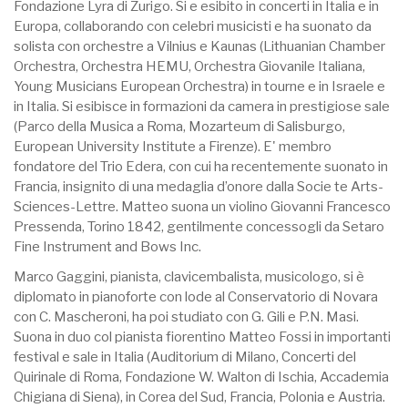
Fondazione Lyra di Zurigo. Si e esibito in concerti in Italia e in
Europa, collaborando con celebri musicisti e ha suonato da
solista con orchestre a Vilnius e Kaunas (Lithuanian Chamber
Orchestra, Orchestra HEMU, Orchestra Giovanile Italiana,
Young Musicians European Orchestra) in tourne e in Israele e
in Italia. Si esibisce in formazioni da camera in prestigiose sale
(Parco della Musica a Roma, Mozarteum di Salisburgo,
European University Institute a Firenze). E' membro
fondatore del Trio Edera, con cui ha recentemente suonato in
Francia, insignito di una medaglia d’onore dalla Socie te Arts-
Sciences-Lettre. Matteo suona un violino Giovanni Francesco
Pressenda, Torino 1842, gentilmente concessogli da Setaro
Fine Instrument and Bows Inc.
Marco Gaggini, pianista, clavicembalista, musicologo, si è
diplomato in pianoforte con lode al Conservatorio di Novara
con C. Mascheroni, ha poi studiato con G. Gili e P.N. Masi.
Suona in duo col pianista fiorentino Matteo Fossi in importanti
festival e sale in Italia (Auditorium di Milano, Concerti del
Quirinale di Roma, Fondazione W. Walton di Ischia, Accademia
Chigiana di Siena), in Corea del Sud, Francia, Polonia e Austria.