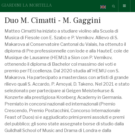
GIARDINI LA MORTELLA
Duo M. Cimatti - M. Gaggini
Matteo Cimatti ha iniziato a studiare violino alla Scuola di
Musica di Fiesole con E. Szabo e P. Vernikov. Allievo di S.
Makarova al Conservatoire Cantonal du Valais, ha ottenuto il
diploma di Pre professionnelle con lode e alla HauteE cole de
Musique de Lausanne (HEMU) a Sion con P. Vernikov,
ottenendo il diploma di Bachelor col massimo dei voti e
premio per l’Eccellenza. Dal 2020 studia all'HEMU con S.
Makarova. Ha partecipato a masterclass con artisti di grande
rilievo quali S. Accardo, P. Amoyal, D. Takeno. Nel 2021 e stato
selezionato per partecipare ai Geigen Meisterkurse &
Konzerte alla prestigiosa Kronberg Academy in Germania.
Premiato in concorsi nazionali ed internazionali (Premio
Crescendo, Premio Postacchini, Concorso Internazionale
Feast of Duos) si e aggiudicato primi premi assoluti e premi
del pubblico; gli sono state assegnate borse di studio dalla
Guildhall School of Music and Drama di Londra e dalla