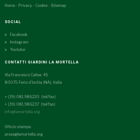
Home
-
Privacy
-
Cookie
-
Sitemap
SOCIAL
Facebook
Instagram
Youtube
CONTATTI GIARDINI LA MORTELLA
Via Francesco Calise, 45
80075 Forio d'Ischia (NA), Italia
+ (39) 081.986220 (tel/fax)
+ (39) 081.986237 (tel/fax)
info@lamortella.org
Ufficio stampa:
press@lamortella.org