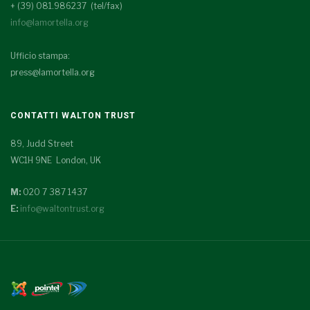
+ (39) 081.986237 (tel/fax)
info@lamortella.org
Ufficio stampa:
press@lamortella.org
CONTATTI WALTON TRUST
89, Judd Street
WC1H 9NE London, UK
M:
020 7 387 1437
E:
info@waltontrust.org