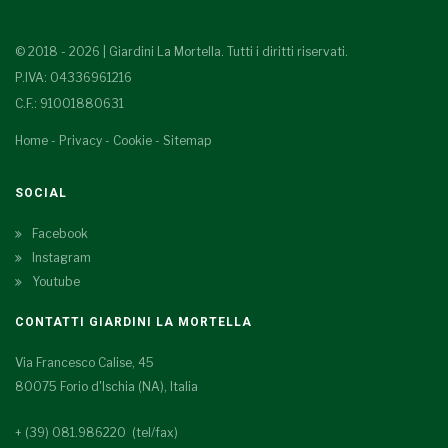
© 2018 - 2026 | Giardini La Mortella. Tutti i diritti riservati.
P.IVA: 04336961216
C.F.: 91001880631
Home
-
Privacy
-
Cookie
-
Sitemap
SOCIAL
Facebook
Instagram
Youtube
CONTATTI GIARDINI LA MORTELLA
Via Francesco Calise, 45
80075 Forio d'Ischia (NA), Italia
+ (39) 081.986220 (tel/fax)