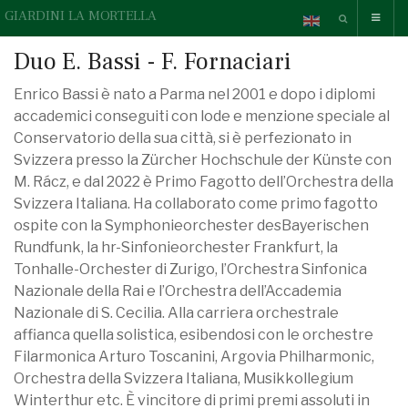
GIARDINI LA MORTELLA
Duo E. Bassi - F. Fornaciari
Enrico Bassi è nato a Parma nel 2001 e dopo i diplomi
accademici conseguiti con lode e menzione speciale al
Conservatorio della sua città, si è perfezionato in
Svizzera presso la Zürcher Hochschule der Künste con
M. Rácz, e dal 2022 è Primo Fagotto dell’Orchestra della
Svizzera Italiana. Ha collaborato come primo fagotto
ospite con la Symphonieorchester desBayerischen
Rundfunk, la hr-Sinfonieorchester Frankfurt, la
Tonhalle-Orchester di Zurigo, l’Orchestra Sinfonica
Nazionale della Rai e l’Orchestra dell’Accademia
Nazionale di S. Cecilia. Alla carriera orchestrale
affianca quella solistica, esibendosi con le orchestre
Filarmonica Arturo Toscanini, Argovia Philharmonic,
Orchestra della Svizzera Italiana, Musikkollegium
Winterthur etc. È vincitore di primi premi assoluti in