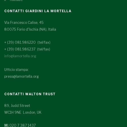
CONTATTI GIARDINI LA MORTELLA
Via Francesco Calise, 45
80075 Forio d'Ischia (NA), Italia
+ (39) 081.986220 (tel/fax)
+ (39) 081.986237 (tel/fax)
info@lamortella.org
Ufficio stampa:
press@lamortella.org
CONTATTI WALTON TRUST
89, Judd Street
WC1H 9NE London, UK
M:
020 7 387 1437