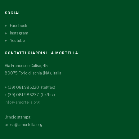
SOCIAL
Facebook
Instagram
Youtube
CONTATTI GIARDINI LA MORTELLA
Via Francesco Calise, 45
80075 Forio d'Ischia (NA), Italia
+ (39) 081.986220 (tel/fax)
+ (39) 081.986237 (tel/fax)
info@lamortella.org
Ufficio stampa:
press@lamortella.org