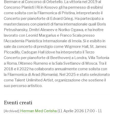
Berman e al Concorso di Orbetello. La vittoria nel 2019 al
Concorso Pianisti i Ri in Kosovo gli ha permesso di esibirsi
come solista con la Filarmonica di Pristina, interpretando il
Concerto per pianoforte di Edvard Grieg. Ha partecipato a
masterclasses con pianisti di fama internazionale quali Boris
Petrushansky, Dmitri Alexeev e Noriko Ogawa, e ha inoltre
lavorato con Leonid Margarius e Franco Scala presso
l’Accademia Pianistica Internazionale di Imola. Si e esibito in
sale da concerto di prestigio come Wigmore Hall, St. James
Piccadilly, Cadogan Hall (dove ha interpretato il Terzo
Concerto per pianoforte di Beethoven) a Londra, Villa Torlonia
a Roma, l’Ateneo Rumeno e la Sala Svetlanov di Mosca. Tra il
2018 e il 2022 ha collaborato annualmente come solista con
la Filarmonica di Arad (Romania). Nel 2025 e stato selezionato
come Talent Unlimited Artist, organizzazione che sostiene il
suo percorso artistico.
Eventi creati
Herman Med Cerisha
(11 Aprile 2026 17:00 - 11
[Archived]