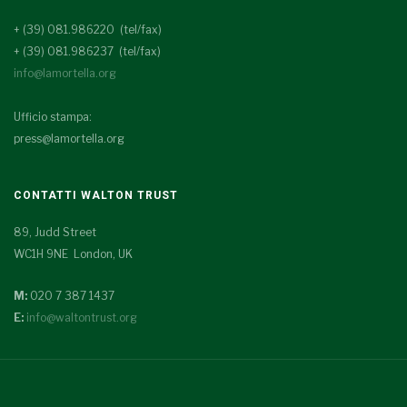
+ (39) 081.986220 (tel/fax)
+ (39) 081.986237 (tel/fax)
info@lamortella.org
Ufficio stampa:
press@lamortella.org
CONTATTI WALTON TRUST
89, Judd Street
WC1H 9NE London, UK
M:
020 7 387 1437
E:
info@waltontrust.org