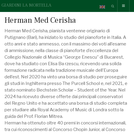
GIARDINI LA MORTELLA
Herman Med Cerisha
Herman Med Cerisha, pianista ventenne originario di
Putignano (Bari), ha iniziato lo studio del pianoforte in Italia. A
otto anni e stato ammesso, con il massimo dei voti all’esame
di ammissione, nella classe di pianoforte d’eccellenza del
Collegio Nazionale di Musica “George Enescu” di Bucarest,
dove ha studiato con Elisa Ba rzescu, ricevendo una solida
formazione radicata nella tradizione musicale dell’Europa
dell’est. Nel 2020 ha vinto una borsa di studio per proseguire
gli studi in Inghilterra presso The Purcell School e, nel 2021, e
stato nominato Bechstein Scholar – Student of the Year. Nel
2024 ha ricevuto diverse offerte dai principali conservatori
del Regno Unito e ha accettato una borsa di studio completa
per studiare alla Royal Academy of Music di Londra sotto la
guida del Prof. Florian Mitrea.
Herman ha ottenuto oltre 40 premi in concorsi internazionali,
tra cui riconoscimenti al Concorso Chopin Junior, al Concorso