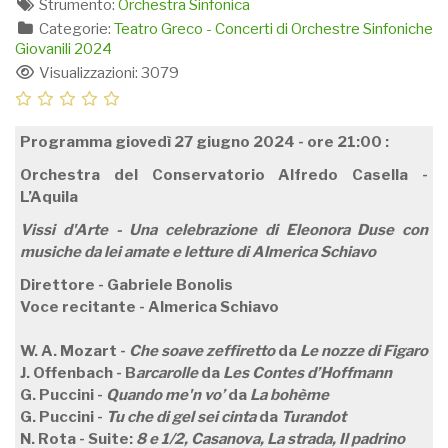
Strumento:
Orchestra Sinfonica
Categorie:
Teatro Greco - Concerti di Orchestre Sinfoniche
Giovanili 2024
Visualizzazioni: 3079
Programma giovedì 27 giugno 2024 - ore 21:00 :
Orchestra del Conservatorio Alfredo Casella -
L’Aquila
Vissi d'Arte - Una celebrazione di Eleonora Duse con
musiche da lei amate e letture di Almerica Schiavo
Direttore - Gabriele Bonolis
Voce recitante - Almerica Schiavo
W. A. Mozart -
Che soave zeffiretto
da
Le nozze di Figaro
J. Offenbach - B
arcarolle
da
Les Contes d’Hoffmann
G. Puccini -
Quando me'n vo’
da
La bohème
G. Puccini -
Tu che di gel sei cinta
da
Turandot
N. Rota - Suite:
8 e 1/2, Casanova, La strada, Il padrino