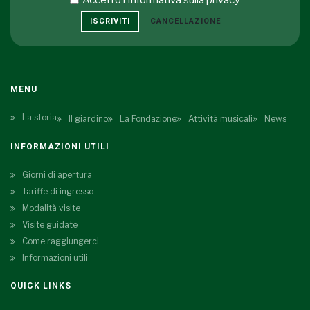
Accetto i
Informativa sulla privacy
ISCRIVITI
CANCELLAZIONE
MENU
La storia
Il giardino
La Fondazione
Attività musicali
News
INFORMAZIONI UTILI
Giorni di apertura
Tariffe di ingresso
Modalità visite
Visite guidate
Come raggiungerci
Informazioni utili
QUICK LINKS