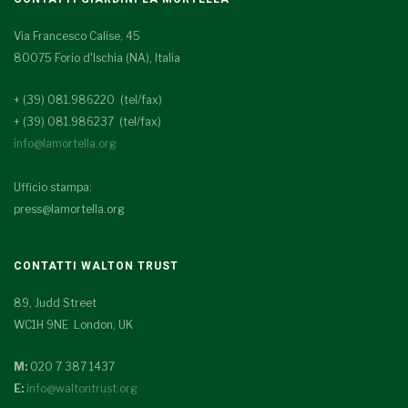
Via Francesco Calise, 45
80075 Forio d'Ischia (NA), Italia
+ (39) 081.986220 (tel/fax)
+ (39) 081.986237 (tel/fax)
info@lamortella.org
Ufficio stampa:
press@lamortella.org
CONTATTI WALTON TRUST
89, Judd Street
WC1H 9NE London, UK
M:
020 7 387 1437
E:
info@waltontrust.org