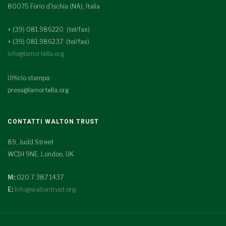
80075 Forio d'Ischia (NA), Italia
+ (39) 081.986220 (tel/fax)
+ (39) 081.986237 (tel/fax)
info@lamortella.org
Ufficio stampa:
press@lamortella.org
CONTATTI WALTON TRUST
89, Judd Street
WC1H 9NE London, UK
M:
020 7 387 1437
E:
info@waltontrust.org