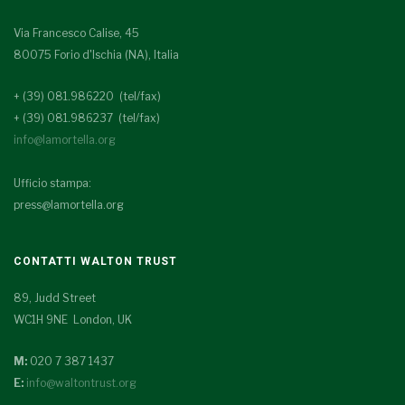
Via Francesco Calise, 45
80075 Forio d'Ischia (NA), Italia
+ (39) 081.986220 (tel/fax)
+ (39) 081.986237 (tel/fax)
info@lamortella.org
Ufficio stampa:
press@lamortella.org
CONTATTI WALTON TRUST
89, Judd Street
WC1H 9NE London, UK
M:
020 7 387 1437
E:
info@waltontrust.org