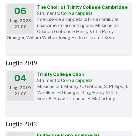
The Choir of Trinity College Cambridge
06
Strumento:
Coro a cappella
Esecuzione a cappella di brani corali, dal
Lug, 2023
rinascimento ai nostri giorni. Musiche da
21:00
Orlando Gibbons e Henry VIII a Percy
Grainger, William Walton, Irving Berlin e Jerome Kern.
Luglio 2019
Trinity College Choir
04
Strumento:
Coro a cappella
Musiche di T. Morley, O. Gibbons, S. Phillips, T.
Lug, 2019
Weelkes, P. Grainger, King Henry VIII, J.
21:00
Kern, K. Shaw, J. Lennon, P. McCartney
Luglio 2012
Full Score (coro a cappella)