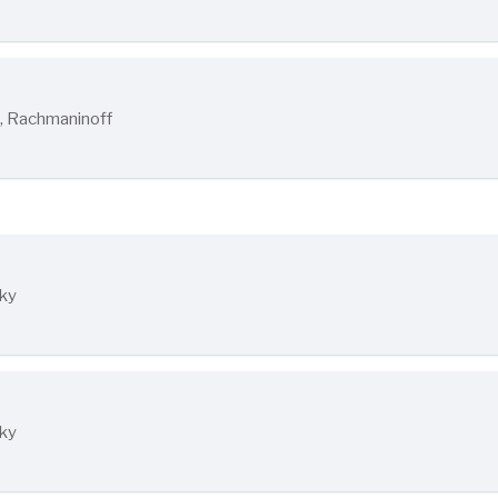
, Rachmaninoff
sky
sky