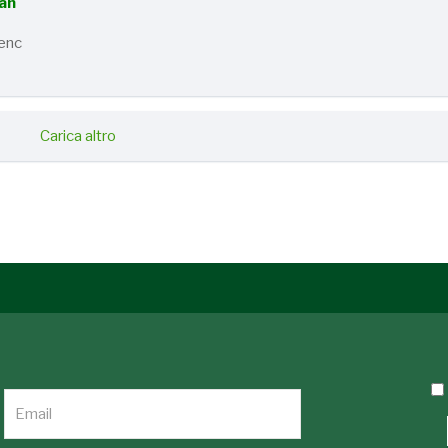
wan
lenc
Carica altro