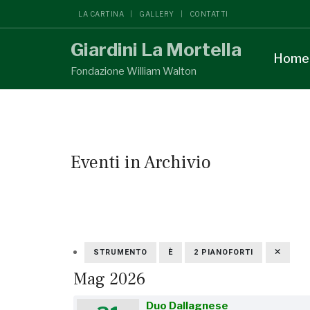
LA CARTINA
GALLERY
CONTATTI
Giardini La Mortella
Home
Fondazione William Walton
Eventi in Archivio
STRUMENTO
È
2 PIANOFORTI
Mag 2026
Duo Dallagnese