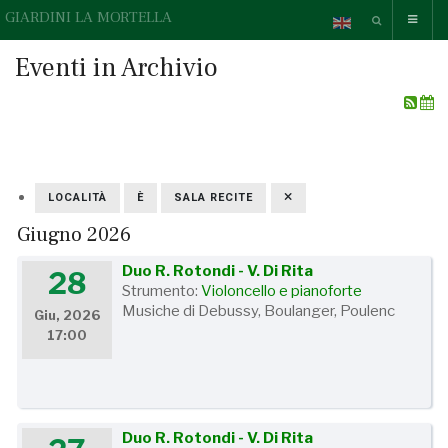
GIARDINI LA MORTELLA
Eventi in Archivio
LOCALITÀ
È
SALA RECITE
Giugno 2026
Duo R. Rotondi - V. Di Rita
28
Strumento:
Violoncello e pianoforte
Musiche di Debussy, Boulanger, Poulenc
Giu, 2026
17:00
Duo R. Rotondi - V. Di Rita