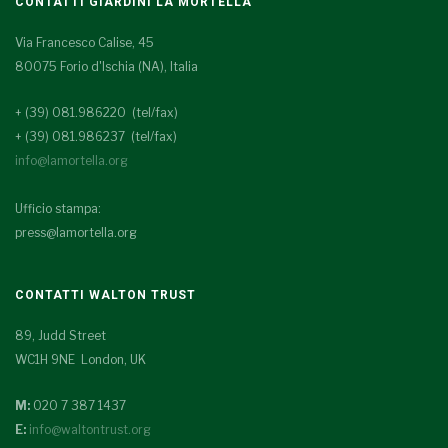
CONTATTI GIARDINI LA MORTELLA
Via Francesco Calise, 45
80075 Forio d'Ischia (NA), Italia
+ (39) 081.986220 (tel/fax)
+ (39) 081.986237 (tel/fax)
info@lamortella.org
Ufficio stampa:
press@lamortella.org
CONTATTI WALTON TRUST
89, Judd Street
WC1H 9NE London, UK
M:
020 7 387 1437
E:
info@waltontrust.org