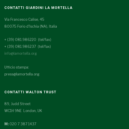
CONTATTI GIARDINI LA MORTELLA
Via Francesco Calise, 45
80075 Forio d'Ischia (NA), Italia
+ (39) 081.986220 (tel/fax)
+ (39) 081.986237 (tel/fax)
info@lamortella.org
Ufficio stampa:
press@lamortella.org
CONTATTI WALTON TRUST
89, Judd Street
WC1H 9NE London, UK
M:
020 7 387 1437