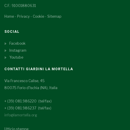
C.F.: 91001880631
Home
-
Privacy
-
Cookie
-
Sitemap
SOCIAL
Facebook
Instagram
Youtube
CONTATTI GIARDINI LA MORTELLA
Via Francesco Calise, 45
80075 Forio d'Ischia (NA), Italia
+ (39) 081.986220 (tel/fax)
+ (39) 081.986237 (tel/fax)
info@lamortella.org
Ufficio stampa: