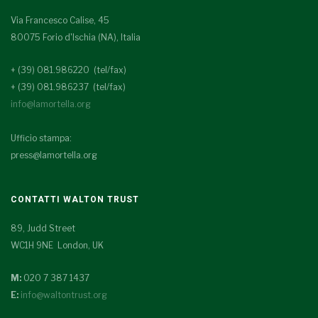
Via Francesco Calise, 45
80075 Forio d'Ischia (NA), Italia
+ (39) 081.986220 (tel/fax)
+ (39) 081.986237 (tel/fax)
info@lamortella.org
Ufficio stampa:
press@lamortella.org
CONTATTI WALTON TRUST
89, Judd Street
WC1H 9NE London, UK
M:
020 7 387 1437
E:
info@waltontrust.org