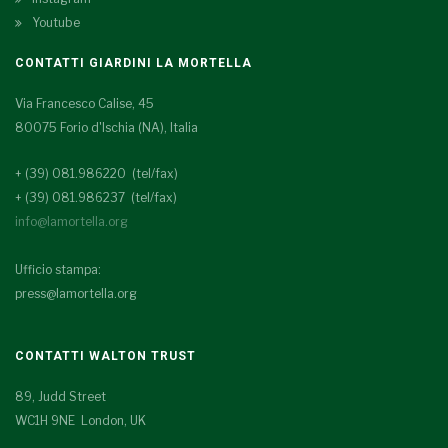
Youtube
CONTATTI GIARDINI LA MORTELLA
Via Francesco Calise, 45
80075 Forio d'Ischia (NA), Italia
+ (39) 081.986220 (tel/fax)
+ (39) 081.986237 (tel/fax)
info@lamortella.org
Ufficio stampa:
press@lamortella.org
CONTATTI WALTON TRUST
89, Judd Street
WC1H 9NE London, UK