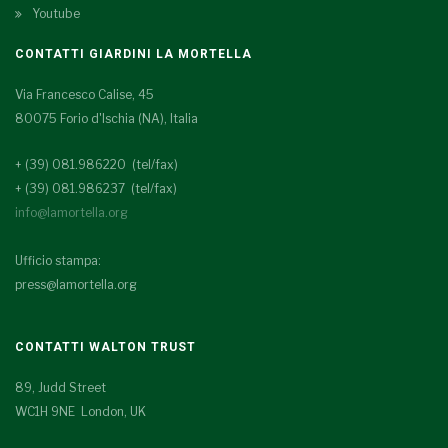
Youtube
CONTATTI GIARDINI LA MORTELLA
Via Francesco Calise, 45
80075 Forio d'Ischia (NA), Italia
+ (39) 081.986220 (tel/fax)
+ (39) 081.986237 (tel/fax)
info@lamortella.org
Ufficio stampa:
press@lamortella.org
CONTATTI WALTON TRUST
89, Judd Street
WC1H 9NE London, UK