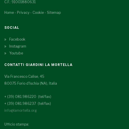
C.F.: 91001880631
Home
-
Privacy
-
Cookie
-
Sitemap
SOCIAL
Facebook
Instagram
Youtube
CONTATTI GIARDINI LA MORTELLA
Via Francesco Calise, 45
80075 Forio d'Ischia (NA), Italia
+ (39) 081.986220 (tel/fax)
+ (39) 081.986237 (tel/fax)
info@lamortella.org
Ufficio stampa: