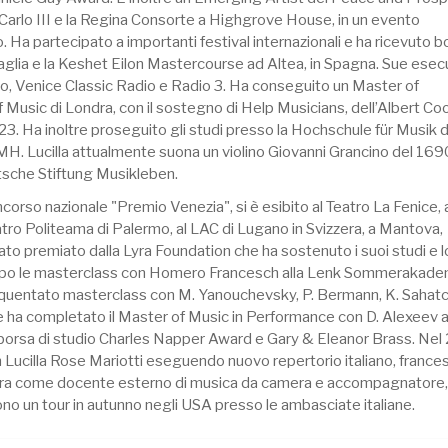
Carlo III e la Regina Consorte a Highgrove House, in un evento
 Ha partecipato a importanti festival internazionali e ha ricevuto b
glia e la Keshet Eilon Mastercourse ad Altea, in Spagna. Sue esec
, Venice Classic Radio e Radio 3. Ha conseguito un Master of
 Music di Londra, con il sostegno di Help Musicians, dell’Albert Co
3. Ha inoltre proseguito gli studi presso la Hochschule für Musik d
H. Lucilla attualmente suona un violino Giovanni Grancino del 169
tsche Stiftung Musikleben.
ncorso nazionale "Premio Venezia", si è esibito al Teatro La Fenice, a
eatro Politeama di Palermo, al LAC di Lugano in Svizzera, a Mantova,
to premiato dalla Lyra Foundation che ha sostenuto i suoi studi e l
ra. Dopo le masterclass con Homero Francesch alla Lenk Sommerakade
requentato masterclass con M. Yanouchevsky, P. Bermann, K. Sahatc
 e ha completato il Master of Music in Performance con D. Alexeev a
la borsa di studio Charles Napper Award e Gary & Eleanor Brass. Ne
n Lucilla Rose Mariotti eseguendo nuovo repertorio italiano, france
ondra come docente esterno di musica da camera e accompagnatore, 
dono un tour in autunno negli USA presso le ambasciate italiane.