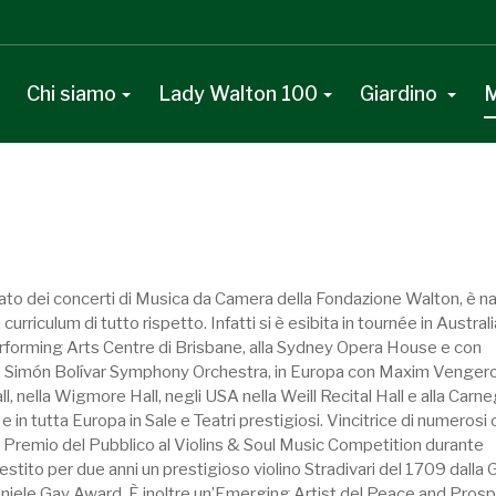
Chi siamo
Lady Walton 100
Giardino
M
assato dei concerti di Musica da Camera della Fondazione Walton, è na
riculum di tutto rispetto. Infatti si è esibita in tournée in Austra
Performing Arts Centre di Brisbane, alla Sydney Opera House e con
 la Simón Bolívar Symphony Orchestra, in Europa con Maxim Venger
l, nella Wigmore Hall, negli USA nella Weill Recital Hall e alla Carne
 e in tutta Europa in Sale e Teatri prestigiosi. Vincitrice di numerosi
 il Premio del Pubblico al Violins & Soul Music Competition durante
estito per due anni un prestigioso violino Stradivari del 1709 dalla
Daniele Gay Award. È inoltre un’Emerging Artist del Peace and Prosp