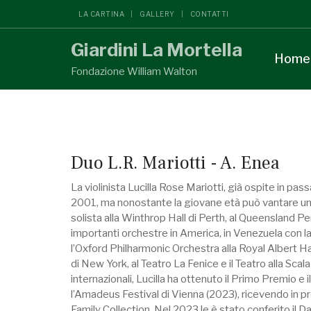
LA CARTINA
GALLERY
CONTATTI
Giardini La Mortella
Home
Fondazione William Walton
Duo L.R. Mariotti - A. Enea
La violinista Lucilla Rose Mariotti, già ospite in p
2001, ma nonostante la giovane età può vantare un cur
solista alla Winthrop Hall di Perth, al Queensland 
importanti orchestre in America, in Venezuela con
l’Oxford Philharmonic Orchestra alla Royal Albert Hal
di New York, al Teatro La Fenice e il Teatro alla Scala
internazionali, Lucilla ha ottenuto il Primo Premio e
l’Amadeus Festival di Vienna (2023), ricevendo in pr
Family Collection. Nel 2023 le è stato conferito il 