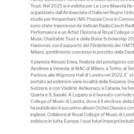
Trust. Nel 2025 si è esibita per Le Loro Maestà Re 
organizzato dall’Ambasciata d’Italia nel Regno Unito.
studio per frequentare IMS Prussia Cove in Cornova
sono state trasmesse da Vatican Radio,Czech Radio
Performance e un Artist Diploma al Royal College of
Music Charitable Trust e della Boise Scholarship 202
Hannover, con il supporto del Förderkreis der HMTM
Milano, gentilmente concesso in prestito dalla Deu
Il pianista Alessio Enea, finalista del prestigioso co
Apolinee a Venezia, al MAC di Milano, a Torino, al T
Padova, alla Wigmore Hall di Londra nel 2022. E' sta
portato ad esibirsi in varie località della Svizze
Svizzera, e con Vladimir Ashkenazy a Catania, ha f
Quarta e S. Sasaki. A Lugano si è laureato con lode
College of Music di Londra, dove è il vincitore del
ha pubblicato il suo primo album Orchid Classics co
inglese. Collabora al Royal College of Music di L
esibisce in tutta Europa. I suoi futuri impegni inclu