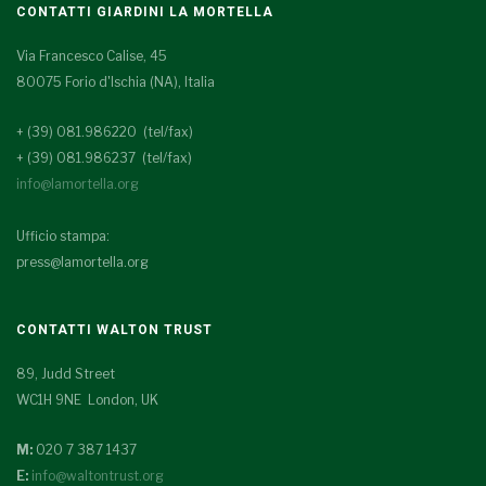
CONTATTI GIARDINI LA MORTELLA
Via Francesco Calise, 45
80075 Forio d'Ischia (NA), Italia
+ (39) 081.986220 (tel/fax)
+ (39) 081.986237 (tel/fax)
info@lamortella.org
Ufficio stampa:
press@lamortella.org
CONTATTI WALTON TRUST
89, Judd Street
WC1H 9NE London, UK
M:
020 7 387 1437
E:
info@waltontrust.org