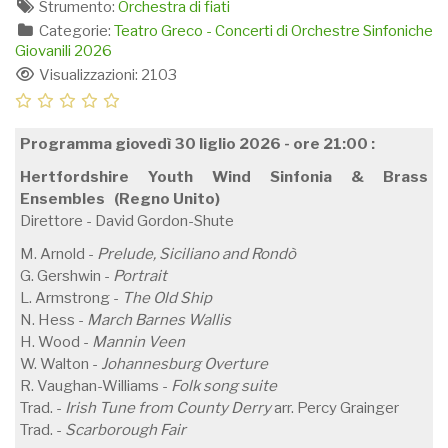
Strumento:
Orchestra di fiati
Categorie:
Teatro Greco - Concerti di Orchestre Sinfoniche
Giovanili 2026
Visualizzazioni: 2103
Programma giovedì 30 liglio 2026 - ore 21:00 :
Hertfordshire Youth Wind Sinfonia & Brass
Ensembles (Regno Unito)
Direttore - David Gordon-Shute
M. Arnold -
Prelude, Siciliano and Rondò
G. Gershwin -
Portrait
L. Armstrong -
The Old Ship
N. Hess -
March Barnes Wallis
H. Wood -
Mannin Veen
W. Walton -
Johannesburg Overture
R. Vaughan-Williams -
Folk song suite
Trad. -
Irish Tune from County Derry
arr. Percy Grainger
Trad. -
Scarborough Fair