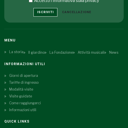
Accetto i
Informativa sulla privacy
ISCRIVITI
CANCELLAZIONE
MENU
La storia
Il giardino
La Fondazione
Attività musicali
News
INFORMAZIONI UTILI
Giorni di apertura
Tariffe di ingresso
Modalità visite
Visite guidate
Come raggiungerci
Informazioni utili
QUICK LINKS