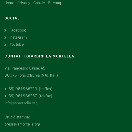
Home
-
Privacy
-
Cookie
-
Sitemap
SOCIAL
Facebook
Instagram
Youtube
CONTATTI GIARDINI LA MORTELLA
Via Francesco Calise, 45
80075 Forio d'Ischia (NA), Italia
+ (39) 081.986220 (tel/fax)
+ (39) 081.986237 (tel/fax)
info@lamortella.org
Ufficio stampa:
press@lamortella.org